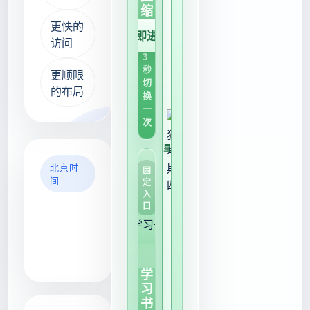
缩
更快的
立即进入
访问
3
秒
更顺眼
切
的布局
换
一
次
IP地址库
北京时
固
间
定
入
口
学
习
书