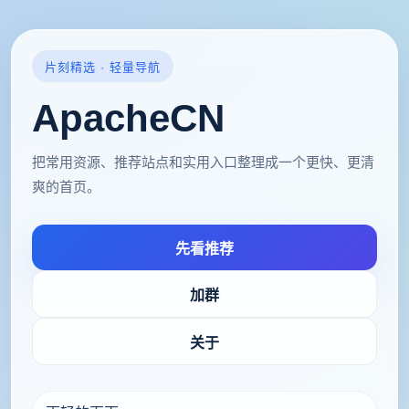
片刻精选 · 轻量导航
ApacheCN
把常用资源、推荐站点和实用入口整理成一个更快、更清
爽的首页。
先看推荐
加群
关于